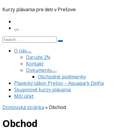
Kurzy plávania pre deti v Prešove
Menu
Search
Search
…
O nás
Darujte 2%
Kontakt
Dokumenty
Obchodné podmienky
Plavecký tábor Prešov – Aquapark Delňa
Skupinové kurzy plávania
Môj účet
Domovská stránka
»
Obchod
Obchod