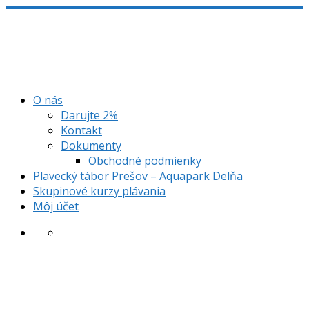
Skip
to
content
O nás
Darujte 2%
Kontakt
Dokumenty
Obchodné podmienky
Plavecký tábor Prešov – Aquapark Delňa
Skupinové kurzy plávania
Môj účet